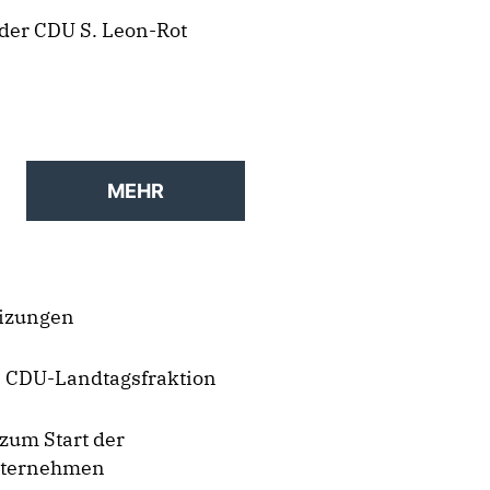
 der CDU S. Leon-Rot
MEHR
eizungen
e CDU-Landtagsfraktion
zum Start der
Unternehmen