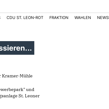
S
CDU ST. LEON-ROT
FRAKTION
WAHLEN
NEWS
sieren...
ur Kramer-Mühle
ewerbepark" und
gsanlage St. Leoner