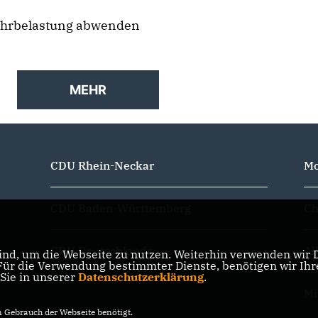
ehrbelastung abwenden
MEHR
CDU Rhein-Neckar
Mo
CDU Baden-Württemberg
Ch
CDU Deutschlands
Al
nd, um die Webseite zu nutzen. Weiterhin verwenden wir Di
r die Verwendung bestimmter Dienste, benötigen wir Ihre 
 Sie in unserer
Datenschutzerklärung
.
Mi
Gebrauch der Webseite benötigt.