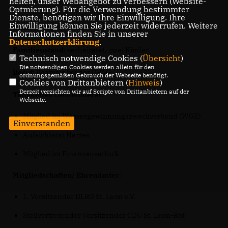
helfen, unser Webangebot zu verbessern (Website-
Optmierung). Für die Verwendung bestimmter
Dienste, benötigen wir Ihre Einwilligung. Ihre
Einwilligung können Sie jederzeit widerrufen. Weitere
Alter:
53 Jahre
Informationen finden Sie in unserer
Datenschutzerklärung
.
Familienstand:
verheiratet, zwei Kinder
Technisch notwendige Cookies (
Übersicht
)
Die notwendigen Cookies werden allein für den
Beruf:
Beamter bei der DPAG
ordnungsgemäßen Gebrauch der Webseite benötigt.
Cookies von Drittanbietern (
Hinweis
)
Derzeit verzichten wir auf Scripte von Drittanbietern auf der
Tätigkeiten Gemeinderat:
Webseite.
Mitglied im Wassergewinnungszweckverband (WGZ)
Einverstanden
Aufsichtsrat Harres
Mitglied im Finanzausschuß
Mitgliedschaften/ Ehrenämter
:
1. Vorsitzender DLRG St. Leon e.V.
Stellvertretender Vorsitzender CDU St. Leon-Rot