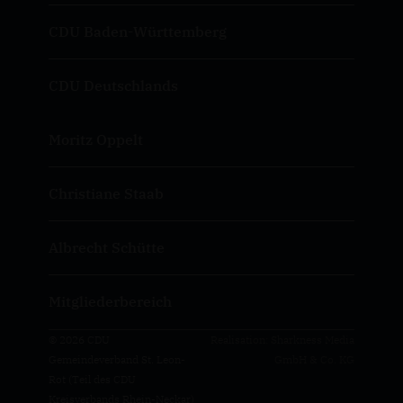
CDU Baden-Württemberg
CDU Deutschlands
Moritz Oppelt
Christiane Staab
Albrecht Schütte
Mitgliederbereich
© 2026 CDU
Realisation: Sharkness Media
Gemeindeverband St. Leon-
GmbH & Co. KG
Rot (Teil des CDU
Kreisverbands Rhein-Neckar)