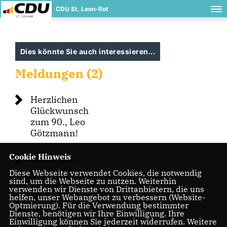
CDU St. Leon-Rot
Dies könnte Sie auch interessieren...
Meldungen (2)
Herzlichen
Glückwunsch
zum 90., Leo
Götzmann!
Cookie Hinweis
Herzlichen
Glückwunsch
Diese Webseite verwendet Cookies, die notwendig
sind, um die Webseite zu nutzen. Weiterhin
zum 80.
verwenden wir Dienste von Drittanbietern, die uns
Geburtstag -
helfen, unser Webangebot zu verbessern (Website-
Dieter
Optmierung). Für die Verwendung bestimmter
Dienste, benötigen wir Ihre Einwilligung. Ihre
Zimmermann
Einwilligung können Sie jederzeit widerrufen. Weitere