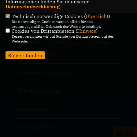
Informationen finden Sie in unserer
Datenschutzerklärung
.
Technisch notwendige Cookies (
Übersicht
)
Die notwendigen Cookies werden allein für den
ordnungsgemäßen Gebrauch der Webseite benötigt.
Cookies von Drittanbietern (
Hinweis
)
Derzeit verzichten wir auf Scripte von Drittanbietern auf der
Webseite.
IMPRESSUM
DATENSCHUTZ
KONTAKT
CDU Rhein-Neckar
Einverstanden
CDU Baden-Württemberg
CDU Deutschlands
Moritz Oppelt
Christiane Staab