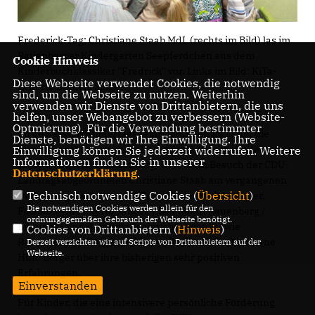
Frederick-Tag: Christiane Staab MdL (rechts im Bild) las im
Rauenberger Kindergarten Seepferdchen aus dem
Cookie Hinweis
Kinderbuchklassiker "Fredrick" vor. Links im Bild: KiTa-
Diese Webseite verwendet Cookies, die notwendig
Leiterin Daniela Singer.
sind, um die Webseite zu nutzen. Weiterhin
verwenden wir Dienste von Drittanbietern, die uns
helfen, unser Webangebot zu verbessern (Website-
Optmierung). Für die Verwendung bestimmter
Zu den ersten Kindertageseinrichtungen im Land, die
Dienste, benötigen wir Ihre Einwilligung. Ihre
dieses Angebot nutzen, gehört der städtische Kindergarten
Einwilligung können Sie jederzeit widerrufen. Weitere
Informationen finden Sie in unserer
Seepferdchen“ in Rauenberg. Bei einem Besuch der CDU-
Datenschutzerklärung
.
Landtagsabgeordneten Christiane Staab am vergangenen
Technisch notwendige Cookies (
Übersicht
)
Donnerstag berichteten KiTa-Leiterin Daniela Singer,
Die notwendigen Cookies werden allein für den
Fachbereichsleiterin Sandra Elzer (Stadt Rauenberg /
ordnungsgemäßen Gebrauch der Webseite benötigt.
Bildungs- und Betreuungseinrichtungen) sowie
Cookies von Drittanbietern (
Hinweis
)
Rauenbergs 1. Bürgermeisterstellvertreterin Christiane
Derzeit verzichten wir auf Scripte von Drittanbietern auf der
Webseite.
Hütt-Berger über ihre bisherigen sehr positiven
Erfahrungen.
Einverstanden
Für Kinder, die eine intensivere persönliche Förderung