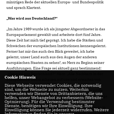
minütigen Rede der aktuellen Europa- und Bundespolitik
und sprach Klartext.
Was wird aus Deutschland?“
Im Jahre 1989 wurde ich als jüngster Abgeordneter in das
Europaparlament gewählt und arbeitete dort fünf Jahre.
Diese Zeit hat mich tief geprägt. Ich habe die Stärken und
Schwächen der europäischen Institutionen kennengelernt.
Ferner hat mir das auch den Blick geweitet, ich habe
gelernt, unser Land auch aus den Augen der anderen
europäischen Staaten zu sehen“, so Merz zu Beginn seiner
Ausführungen. Eine Frage sei aktuell ganz bestimmend:
Was wird aus Deutschland?“ Merz: „Alle Nachbarn in der
Cookie Hinweis
Europäischen Union schauen auf uns und erwarten von
Diese Webseite verwendet Cookies, die notwendig
uns, dass wir etwas tun, für Europa und die politische
sind, um die Webseite zu nutzen. Weiterhin
Handlungsfähigkeit Europas.“ Derzeit gebe es eine große
verwenden wir Dienste von Drittanbietern, die uns
Enttäuschung über die aktuelle Bundesregierung: „Ich sage
helfen, unser Webangebot zu verbessern (Website-
Optmierung). Für die Verwendung bestimmter
das nicht mit Schadenfreude, sondern mit großem
Dienste, benötigen wir Ihre Einwilligung. Ihre
Bedauern. Wir haben ein Stück Führungsverantwortung in
Einwilligung können Sie jederzeit widerrufen. Weitere
Europa. Wenn es in Deutschland nicht gut läuft, dann läuft
Informationen finden Sie in unserer