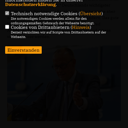
Datenschutzerklärung
.
es in ganz Europa nicht gut.“ Deutschlands wichtigster
europäischer Nachbar sei Frankreich, hier herrsche aber
Technisch notwendige Cookies (
Übersicht
)
aktuell Sprachlosigkeit zwischen beiden Ländern. Das gute
Die notwendigen Cookies werden allein für den
ordnungsgemäßen Gebrauch der Webseite benötigt.
Verhältnis zu Frankreich sei das Erbe von Konrad
Cookies von Drittanbietern (
Hinweis
)
Adenauer, Helmut Kohl und Angela Merkel und müsse
Derzeit verzichten wir auf Scripte von Drittanbietern auf der
wieder besser werden.
Webseite.
Einverstanden