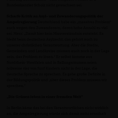
Bundeskanzler Scholz nicht gewachsen sei.
Scharfe Kritik an Asyl- und Zuwanderungspolitik der
Ampelregierung
Deutschland habe ein „massives Problem“
auch wegen den Zuwanderern, deren hohe Anzahl zu viel
sei. Merz: „Damit hier kein Missverständnis entsteht: Es
bleibt beim deutschen Asylrecht, das gehört auch zu
unserer christlichen Verantwortung. Aber die Städte,
Gemeinden und Landkreise müssen auch noch in der Lage
sein, das Problem zu lösen.“ Er selbst komme aus
Nordrhein-Westfalen und in Ballungsräumen seien
teilweise vier von fünf Kindern nicht in der Lage, die
deutsche Sprache zu sprechen. Es gebe große Defizite in
der Bildungspolitik und „über dieses Problem müssen wir
sprechen.“
Die Grünen leben in einer fremden Welt“
In Berlin käme das bei den Verantwortlichen nicht wirklich
an, die Ampelregierung würde sich damit nicht ernsthaft