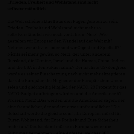
Frieden, Freiheit und Wohlstand sind nicht
selbstverständlich“
Die Welt scheine aktuell aus den Fugen geraten zu sein,
Frieden, Freiheit und Wohlstand nicht mehr so
selbstverständlich wie noch vor Jahren. Merz: „Wie
gestalten wir Europäer den Wandel auf der Welt mit?
Nehmen wir aktiv teil oder sind wir Objekt und Spielball?“
Nichts sei mehr gewiss, so Merz, der unter anderem
Russland, die Ukraine, Israel und die Hamas, China, Indien
und die USA in den Fokus nahm.7 Der nächste US-Kongress
werde es seiner Einschätzung nach nicht mehr akzeptieren,
dass die Europäer, die Mitglieder der Europäischen Union
seien und gleichzeitig Mitglied der NATO, 23 Prozent für das
NATO-Budget aufbringen würden und die Amerikaner 67
Prozent. Merz: „Das werden uns die Amerikaner sagen, der
eine freundlicher, der andere etwas unfreundlicher.“ Die
Botschaft werde die gleiche sein: „Ihr Europäer müsst für
Euren Wohlstand, für Eure Freiheit und Eure Sicherheit
mehr tun.“ Deutschland müsse in Europa wieder die
Führung übernehmen – eine Aufgabe, welcher SPD-