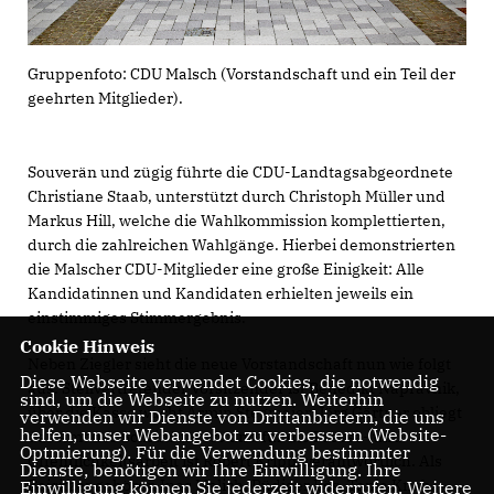
Gruppenfoto: CDU Malsch (Vorstandschaft und ein Teil der
geehrten Mitglieder).
Souverän und zügig führte die CDU-Landtagsabgeordnete
Christiane Staab, unterstützt durch Christoph Müller und
Markus Hill, welche die Wahlkommission komplettierten,
durch die zahlreichen Wahlgänge. Hierbei demonstrierten
die Malscher CDU-Mitglieder eine große Einigkeit: Alle
Kandidatinnen und Kandidaten erhielten jeweils ein
einstimmiges Stimmergebnis.
Cookie Hinweis
Neben Ziegler sieht die neue Vorstandschaft nun wie folgt
Diese Webseite verwendet Cookies, die notwendig
aus: Stellvertretender Vorsitzender ist Benedikt Napravnik,
sind, um die Webseite zu nutzen. Weiterhin
über die Kasse wacht Armin Stegmaier, Jörg Gärtner obliegt
verwenden wir Dienste von Drittanbietern, die uns
helfen, unser Webangebot zu verbessern (Website-
das Amt des Schriftführers und für die Presse- und
Optmierung). Für die Verwendung bestimmter
Öffentlichkeitsarbeit ist Robert Krippl verantwortlich. Als
Dienste, benötigen wir Ihre Einwilligung. Ihre
Beisitzer gehören Ines Melich, Rüdiger Bös, Tanja Knab,
Einwilligung können Sie jederzeit widerrufen. Weitere