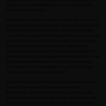
Fraktionsvorsitzenden Rüdiger Bös und Schatzmeister
Armin Stegmaier voraus.
Abschließend diskutierte Christiane Staab MdL noch lange
mit ihren Malscher Parteifreunden, darunter auch der CDU-
Ehrenvorsitzende Leo Spieler, über die aktuelle Landes-
und auch Bundespolitik. Im Mittelpunkt stand hierbei unter
anderem die Asyl- und Migrationspolitik. Deutlich wurde,
dass die Ampelkoalition auf Bundesebene dringend
handeln müsse, um die hohen Zugangszahlen signifikant
zurückzufahren. "Die Kommunen wissen nicht mehr, wo sie
die Flüchtlinge unterbringen sollen. Es kann nicht sein,
dass Baden-Württemberg bisher weit mehr Flüchtlinge
aufgenommen hat als ganz Frankreich."
Scharfe Kritik gab es nicht nur in diesem Zusammenhang
an den Grünen sowohl auf Landes- als auch auf
Bundesebene. "Die Grünen zeichnen sich insbesondere
durch völlig realitätsfremde Politik aus, man hört nur noch
von ihnen diktierte Verbote. Die Grünen stellen in Baden-