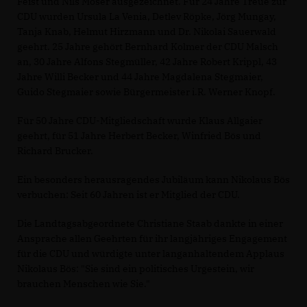
Feist und Nils Moser ausgezeichnet. Für 24 Jahre Treue zur
CDU wurden Ursula La Venia, Detlev Röpke, Jörg Mungay,
Tanja Knab, Helmut Hirzmann und Dr. Nikolai Sauerwald
geehrt. 25 Jahre gehört Bernhard Kolmer der CDU Malsch
an, 30 Jahre Alfons Stegmüller, 42 Jahre Robert Krippl, 43
Jahre Willi Becker und 44 Jahre Magdalena Stegmaier,
Guido Stegmaier sowie Bürgermeister i.R. Werner Knopf.
Für 50 Jahre CDU-Mitgliedschaft wurde Klaus Allgaier
geehrt, für 51 Jahre Herbert Becker, Winfried Bös und
Richard Brucker.
Ein besonders herausragendes Jubiläum kann Nikolaus Bös
verbuchen: Seit 60 Jahren ist er Mitglied der CDU.
Die Landtagsabgeordnete Christiane Staab dankte in einer
Ansprache allen Geehrten für ihr langjähriges Engagement
für die CDU und würdigte unter langanhaltendem Applaus
Nikolaus Bös: "Sie sind ein politisches Urgestein, wir
brauchen Menschen wie Sie."