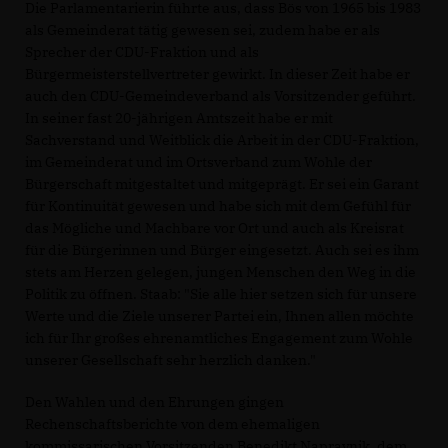
Die Parlamentarierin führte aus, dass Bös von 1965 bis 1983
als Gemeinderat tätig gewesen sei, zudem habe er als
Sprecher der CDU-Fraktion und als
Bürgermeisterstellvertreter gewirkt. In dieser Zeit habe er
auch den CDU-Gemeindeverband als Vorsitzender geführt.
In seiner fast 20-jährigen Amtszeit habe er mit
Sachverstand und Weitblick die Arbeit in der CDU-Fraktion,
im Gemeinderat und im Ortsverband zum Wohle der
Bürgerschaft mitgestaltet und mitgeprägt. Er sei ein Garant
für Kontinuität gewesen und habe sich mit dem Gefühl für
das Mögliche und Machbare vor Ort und auch als Kreisrat
für die Bürgerinnen und Bürger eingesetzt. Auch sei es ihm
stets am Herzen gelegen, jungen Menschen den Weg in die
Politik zu öffnen. Staab: "Sie alle hier setzen sich für unsere
Werte und die Ziele unserer Partei ein, Ihnen allen möchte
ich für Ihr großes ehrenamtliches Engagement zum Wohle
unserer Gesellschaft sehr herzlich danken."
Den Wahlen und den Ehrungen gingen
Rechenschaftsberichte von dem ehemaligen
kommissarischen Vorsitzenden Benedikt Napravnik, dem