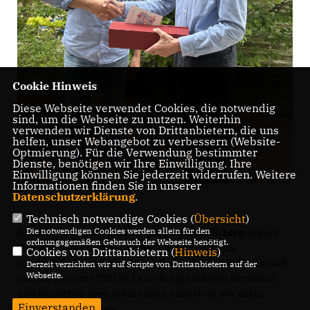
Cookie Hinweis
Diese Webseite verwendet Cookies, die notwendig
sind, um die Webseite zu nutzen. Weiterhin
verwenden wir Dienste von Drittanbietern, die uns
helfen, unser Webangebot zu verbessern (Website-
Optmierung). Für die Verwendung bestimmter
Dienste, benötigen wir Ihre Einwilligung. Ihre
Einwilligung können Sie jederzeit widerrufen. Weitere
Informationen finden Sie in unserer
Datenschutzerklärung
.
Technisch notwendige Cookies (
Übersicht
)
Die notwendigen Cookies werden allein für den
Am 04. Mai durfte unser Mitglied
Andreas Schlett
seinen
ordnungsgemäßen Gebrauch der Webseite benötigt.
75. Geburtstag feiern. Udo Back überbrachte die
Cookies von Drittanbietern (
Hinweis
)
Glückwünsche und ein kleines Präsent. Die Vorstandschaft
Derzeit verzichten wir auf Scripte von Drittanbietern auf der
Webseite.
und die gesamte CDU St. Leon-Rot gratulieren herzlichst
und wünschen dem Jubilar alles, alles Gute, vor allem
Einverstanden
natürlich Gesundheit.