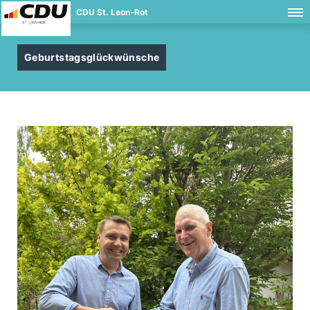
CDU St. Leon-Rot
Geburtstagsglückwünsche