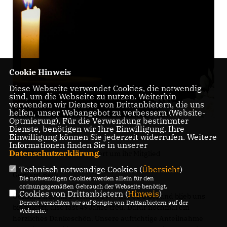
Cookie Hinweis
Diese Webseite verwendet Cookies, die notwendig
sind, um die Webseite zu nutzen. Weiterhin
verwenden wir Dienste von Drittanbietern, die uns
helfen, unser Webangebot zu verbessern (Website-
Optmierung). Für die Verwendung bestimmter
Dienste, benötigen wir Ihre Einwilligung. Ihre
Einwilligung können Sie jederzeit widerrufen. Weitere
Informationen finden Sie in unserer
Datenschutzerklärung
.
Die CDU St. Leon-Rot trauert um ihr Mitglied
Technisch notwendige Cookies (
Übersicht
)
Gerhard Back
Die notwendigen Cookies werden allein für den
ordnungsgemäßen Gebrauch der Webseite benötigt.
Cookies von Drittanbietern (
Hinweis
)
Gerhard trat am 1. Januar 1977 der CDU bei und blieb uns
Derzeit verzichten wir auf Scripte von Drittanbietern auf der
bis zuletzt, also fast 49 Jahre treu. Dafür nochmal ein
Webseite.
herzliches Dankeschön. Unsere aufrichtige Anteilnahme