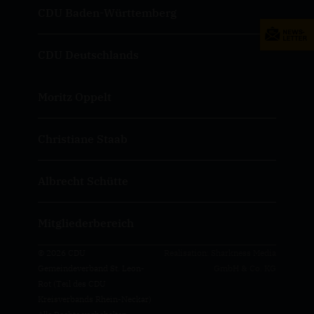
CDU Baden-Württemberg
CDU Deutschlands
Moritz Oppelt
Christiane Staab
Albrecht Schütte
Mitgliederbereich
© 2026 CDU
Realisation: Sharkness Media
Gemeindeverband St. Leon-
GmbH & Co. KG
Rot (Teil des CDU
Kreisverbands Rhein-Neckar)