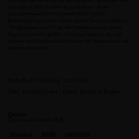
mehr darüber nach, was sie konsumieren. Sie wissen, dass
man sich auf Ihre Qualität verlassen kann“, so die
Landtagsabgeordnete Christiane Staab und der
Bundestagsabgeordnete Moritz Oppelt. Und abschließend:
"Sie gehen hier einen Weg, der Zukunft bedeutet. Diese
Region ist nicht für großen Tourismus bekannt, aber wir
müssen die Menschen hierherholen und ihnen zeigen, wie
schön es bei uns ist.“
Malsch, 07.04.2022, 13:52 Uhr
Text: Juliana Sauer / Fotos: Matthias Busse
Quelle:
Christiane Staab MdL
MALSCH
WEIN
WEINGUT