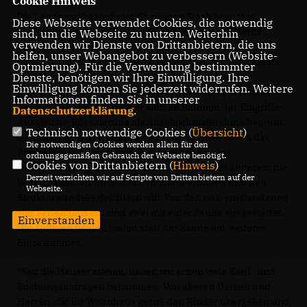
Cookie Hinweis
Die Landtagsabgeordnete Christiane Staab besuchte
Diese Webseite verwendet Cookies, die notwendig
gemeinsam mit dem Bundestagsabgeordneten Moritz
sind, um die Webseite zu nutzen. Weiterhin
verwenden wir Dienste von Drittanbietern, die uns
Oppelt sowie Bürgermeisterin Sibylle Würfel und Robert
helfen, unser Webangebot zu verbessern (Website-
Krippl (CDU Malsch) das Familienweingut und informierte
Optmierung). Für die Verwendung bestimmter
sich über die in Holzbauweise aus heimischem Holz
Dienste, benötigen wir Ihre Einwilligung. Ihre
Einwilligung können Sie jederzeit widerrufen. Weitere
gebauten 45 m2 großen Häuser. Die Fassade der Häuser
Informationen finden Sie in unserer
besteht aus Ton. Die Dächer sind im Rahmen der Eingriffs-
Datenschutzerklärung
.
Ausgleichs-Bilanzierung als Ausgleichmaßnahme begrünt.
Technisch notwendige Cookies (
Übersicht
)
Gefördert wird der Neubau der Ferienhäuser durch das
Die notwendigen Cookies werden allein für den
Programm zur Förderung von Investitionen zur
ordnungsgemäßen Gebrauch der Webseite benötigt.
Cookies von Drittanbietern (
Hinweis
)
Diversifizierung der Landwirtschaft, das unter anderem die
Derzeit verzichten wir auf Scripte von Drittanbietern auf der
Wirtschaftskraft im ländlichen Raum erhalten und den
Webseite.
Strukturwandel erleichtern will. Von den nun entstandenen
vier Ferienhäusern sind zwei mit einer Sauna ausgestattet.
Einverstanden
Die anderen beiden bieten statt der Sauna ein weiteres
Einzelzimmer.
"Seit die Häuser stehen, haben wir schon viele Kauf- und
Buchungsanfragen bekommen. Von älteren Damen und
Herren, die ihr Wohnhaus gerne den Kinder übergeben und